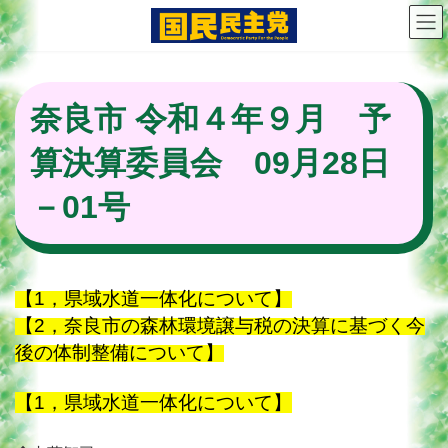
コ
ナ
ン
ビ
テ
ゲ
ン
ー
ツ
シ
奈良市 令和４年９月 予
へ
ョ
ス
ン
算決算委員会 09月28日
キ
に
ッ
移
プ
動
－01号
【1，県域水道一体化について】
【2，奈良市の森林環境譲与税の決算に基づく今
後の体制整備について】
【1，県域水道一体化について】