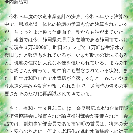
◆内藤智司
令和３年度の水道事業会計の決算、令和３年から決算の
中で、県域水道一体化の協議の予算も含め決算されている
が、ちょっとまた違った側面で、朝からも話が出ていた
が、報道では今、静岡県の県庁所在地である静岡市でおお
よそ現在６万3000軒、昨日のテレビで３万軒は生活水が
復旧したと報道もされているが、いまだ断水の状況である
と。現地の住民は大変な不便を強いられている。まちの中
にも粉じんが舞って、衛生的にも懸念されている状況。ま
た、昨年は和歌山市で水管橋が崩落するなど、各地でやは
り水道の事故や災害が報じられる中で、災害時の備えの重
要さがそのたびに再認識されてきている。
さて、令和４年９月21日には、奈良県広域水道企業団設
立準備協議会に設置された論点検討部会が開催された。会
議では、副知事や部会員である市や町の首長は、将来の安
全・安心のために、何より老朽化が進む水道施設への対応