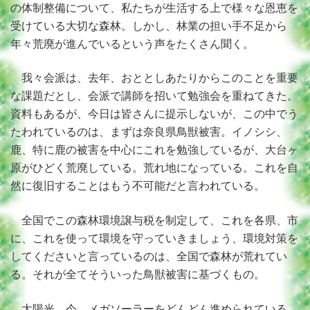
の体制整備について、私たちが生活する上で様々な恩恵を
受けている大切な森林。しかし、林業の担い手不足から
年々荒廃が進んでいるという声をたくさん聞く。
我々会派は、去年、おととしあたりからこのことを重要
な課題だとし、会派で講師を招いて勉強会を重ねてきた。
資料もあるが、今日は皆さんに提示しないが、この中でう
たわれているのは、まずは奈良県鳥獣被害。イノシシ、
鹿、特に鹿の被害を中心にこれを勉強しているが、大台ヶ
原がひどく荒廃している。荒れ地になっている。これを自
然に復旧することはもう不可能だと言われている。
全国でこの森林環境譲与税を制定して、これを各県、市
に、これを使って環境を守っていきましょう、環境対策を
してくださいと言っているのは、全国で森林が荒れてい
る。それが全てそういった鳥獣被害に基づくもの。
太陽光、今、メガソーラーをどんどん進められている。