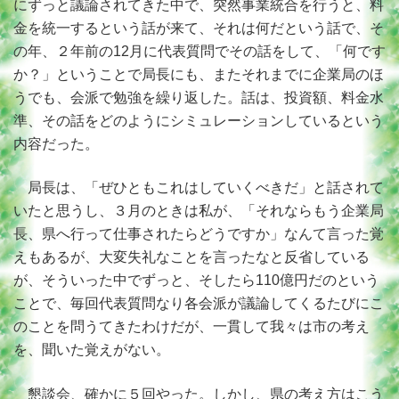
にずっと議論されてきた中で、突然事業統合を行うと、料
金を統一するという話が来て、それは何だという話で、そ
の年、２年前の12月に代表質問でその話をして、「何です
か？」ということで局長にも、またそれまでに企業局のほ
うでも、会派で勉強を繰り返した。話は、投資額、料金水
準、その話をどのようにシミュレーションしているという
内容だった。
局長は、「ぜひともこれはしていくべきだ」と話されて
いたと思うし、３月のときは私が、「それならもう企業局
長、県へ行って仕事されたらどうですか」なんて言った覚
えもあるが、大変失礼なことを言ったなと反省している
が、そういった中でずっと、そしたら110億円だのという
ことで、毎回代表質問なり各会派が議論してくるたびにこ
のことを問うてきたわけだが、一貫して我々は市の考え
を、聞いた覚えがない。
懇談会、確かに５回やった。しかし、県の考え方はこう