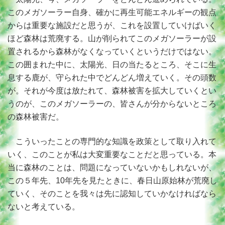
このメガソーラー自身、確かに再生可能エネルギーの観点
からは重要な施設だと思うが、これを設置していけばいく
ほど森林は荒廃する。山が削られてこのメガソーラーが設
置されるから森林がなくなっていくというだけではない。
この囲まれた中に、太陽光、日の当たるところ、そこに生
息する鹿が、守られた中でどんどん増えていく。その頭数
が。それが今度は放たれて、森林被害を拡大していくとい
うのが、このメガソーラーの、皆さんが分からないところ
の森林被害だ。
こういったことの専門的な知識を政策として取り入れて
いく、このことが私は大変重要なことだと思っている。本
当に森林のことは、問題になっていないかもしれないが、
この５年先、10年先を見たときに、春日山原始林が荒廃し
ていく、そのことを我々は先に認知していかなければなら
ないと考えている。