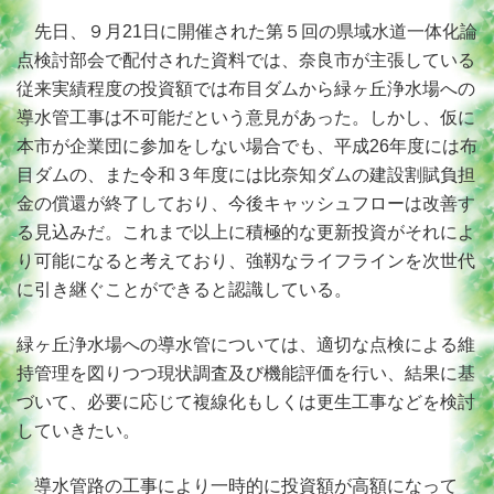
先日、９月21日に開催された第５回の県域水道一体化論
点検討部会で配付された資料では、奈良市が主張している
従来実績程度の投資額では布目ダムから緑ヶ丘浄水場への
導水管工事は不可能だという意見があった。しかし、仮に
本市が企業団に参加をしない場合でも、平成26年度には布
目ダムの、また令和３年度には比奈知ダムの建設割賦負担
金の償還が終了しており、今後キャッシュフローは改善す
る見込みだ。これまで以上に積極的な更新投資がそれによ
り可能になると考えており、強靱なライフラインを次世代
に引き継ぐことができると認識している。
緑ヶ丘浄水場への導水管については、適切な点検による維
持管理を図りつつ現状調査及び機能評価を行い、結果に基
づいて、必要に応じて複線化もしくは更生工事などを検討
していきたい。
導水管路の工事により一時的に投資額が高額になって