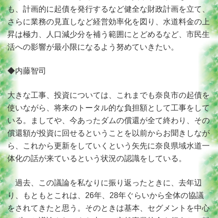
も、計画的に起債を発行するなど健全な財政計画を立て、
さらに業務の見直しなど経営効率化を図り、水道料金の上
昇は極力、人口減少分を補う範囲にとどめるなど、市民生
活への影響が最小限になるよう努めていきたい。
◆内藤智司
大きな工事、投資については、これまでも奈良市の起債を
使いながら、将来のトータル的な負担額として工事をして
いる。ましてや、今あったダムの償還が全て終わり、その
償還額が投資に回せるということを以前からお聞きしなが
ら、これから更新をしていくという矢先に奈良県域水道一
体化の話が来ているという状況の認識をしている。
過去、この議論を私なりに振り返ったときに、去年辺
り、もともとこれは、26年、28年ぐらいから全体の協議
をされてきたと思う。そのときは基本、セグメントを中心