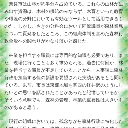
奈良市は山林が約半分を占めている。これらの山林が生
み出す資源は、木材の供給のみならず、木育といった教育
や環境の分野においても有効なツールとして活用できるも
のだ。しかし、さきの分科会において同僚議員が森林業務
について質疑をしたところ、この組織体制を含めた森林行
政全般への関わりがかなり薄いと感じた。
林業を担当する職員には専門的な知識も必要であり、ま
た、現場に行くことも多く求められる。過去に何回か、林
業を担当する職員が不足していることから、人事課に森林
行政を担当する係の新設を要望された実績があるとも聞い
ている。以前、市長は東部地域を関西の軽井沢のようにし
たいとの思いを話されたことがあったと記憶しているが、
そういう意味でも、森林の管理、林業の重要性は大きいも
のがあると思う。
現行の組織においては、残念ながら森林行政に特化した