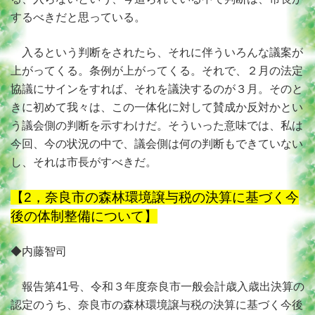
するべきだと思っている。
入るという判断をされたら、それに伴ういろんな議案が
上がってくる。条例が上がってくる。それで、２月の法定
協議にサインをすれば、それを議決するのが３月。そのと
きに初めて我々は、この一体化に対して賛成か反対かとい
う議会側の判断を示すわけだ。そういった意味では、私は
今回、今の状況の中で、議会側は何の判断もできていない
し、それは市長がすべきだ。
【2，奈良市の森林環境譲与税の決算に基づく今
後の体制整備について】
◆内藤智司
報告第41号、令和３年度奈良市一般会計歳入歳出決算の
認定のうち、奈良市の森林環境譲与税の決算に基づく今後