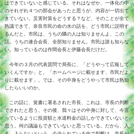
はできていないと感じている。それはなぜか、一体化の中
のそれぞれ４つの部会があったと思うが、内容が一切出て
きていない。災害対策をどうする？など、そのことが全て
熟議できて、奈良市民の命の水の話を、どう市民に説明す
るんだと。市民は、うちの隣の人は知りませんよ、この
話。うちの連合会長、全部知りません。市民は誰も知らな
い。知っているのは作間会長と伊藤会長だけだ。
今年の３月の代表質問で局長に、「どうやって広報して
いくんですか」と。「ホームページに載せます、市民だよ
りに載せます」。では、その中身をどうやって市民は熟知
したらいいのか。
この話に、覚書に署名された市長、これは、市長の判断
でされたと思う。その後、我々はその中身に対して、今言
っているように投資額と水道料金の話しかできていないと
思う。何の議論もできていないと思っている。だから、入
る、入らないという、今迫られている中で判断は、市長が