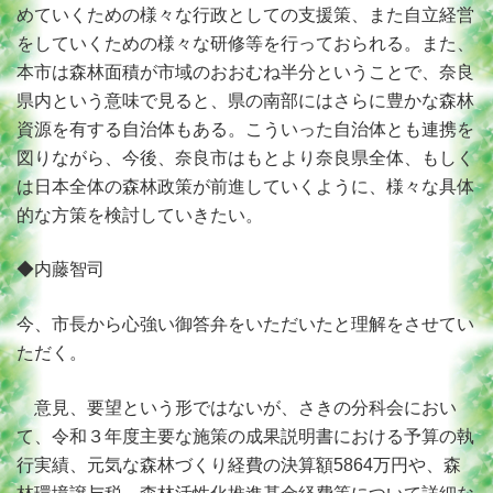
めていくための様々な行政としての支援策、また自立経営
をしていくための様々な研修等を行っておられる。また、
本市は森林面積が市域のおおむね半分ということで、奈良
県内という意味で見ると、県の南部にはさらに豊かな森林
資源を有する自治体もある。こういった自治体とも連携を
図りながら、今後、奈良市はもとより奈良県全体、もしく
は日本全体の森林政策が前進していくように、様々な具体
的な方策を検討していきたい。
◆内藤智司
今、市長から心強い御答弁をいただいたと理解をさせてい
ただく。
意見、要望という形ではないが、さきの分科会におい
て、令和３年度主要な施策の成果説明書における予算の執
行実績、元気な森林づくり経費の決算額5864万円や、森