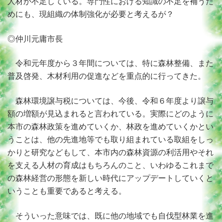
人材が不足している。専門性における知識の不足を補うた
めにも、現組織の体制強化が必要と考えるが？
◎仲川元庸市長
令和元年度から３年間については、特に森林整備、また
普及啓発、木材利用の促進などを重点的に行ってきた。
森林環境譲与税については、今後、令和６年度より譲与
額の増額が見込まれると言われている。実際にどのように
本市の森林政策を進めていくか、林政を進めていくかとい
うことは、他の先進地等でも取り組まれている取組をしっ
かりと研究などもして、本市内の森林資源の利活用やそれ
を支える人材の育成はもちろんのこと、いわゆるこれまで
の森林経営の形態を新しい時代にアップデートしていくと
いうことも重要であると考える。
そういった意味では、既に他の地域でも自伐型林業を進