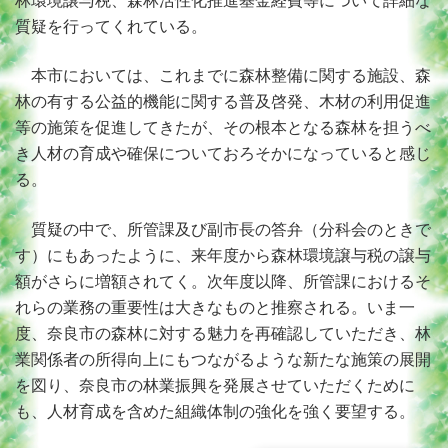
林環境譲与税、森林活性化推進基金経費等について詳細な
質疑を行ってくれている。
本市においては、これまでに森林整備に関する施設、森
林の有する公益的機能に関する普及啓発、木材の利用促進
等の施策を促進してきたが、その根本となる森林を担うべ
き人材の育成や確保についておろそかになっていると感じ
る。
質疑の中で、所管課及び副市長の答弁（分科会のときで
す）にもあったように、来年度から森林環境譲与税の譲与
額がさらに増額されてく。次年度以降、所管課におけるそ
れらの業務の重要性は大きなものと推察される。いま一
度、奈良市の森林に対する魅力を再確認していただき、林
業関係者の所得向上にもつながるような新たな施策の展開
を図り、奈良市の林業振興を発展させていただくために
も、人材育成を含めた組織体制の強化を強く要望する。