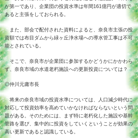
が第一であり、企業団の投資水準は年間161億円が適切で
あると主張をしておられる。
また、部会で配付された資料によると、奈良市主張の投
資額では布目ダムから緑ヶ丘浄水場への導水管工事は不可
能とされている。
そこで、奈良市が企業団に参加するかどうかにかかわら
ず、奈良市域の水道老朽施設への更新投資については？
◎仲川元庸市長
将来の奈良市域の投資水準については、人口減少時代に
対応して投資効率を高めていかなければならないという問
題がある。そのためには、まず特に老朽化した施設や基幹
管路を選び、集中的に投資をしていくということが効果の
高い更新であると認識している。