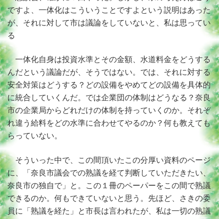
ですよ、一体化はこういうことですよという説明はあった
が、それに対して市は議論をしていないと、私は思ってい
る
一体化自身は投資水準とその金額、水道料金をどうする
んだという議論だが、そうではない。では、それに対する
安全対策はどうする？どの設備をやめてどの設備を具体的
に統合していくんだ。では企業団の体制はどうなる？奈良
市の企業局からどれだけの体制を持っていくのか。それぞ
れ違う給料をどの水準に合わせてやるのか？何も教えても
らっていない。
そういった中で、この間頂いたこの分厚い資料のページ
に、「奈良市議会での熟議を経て判断していただきたい、
奈良市の独自で」と。この１冊のペーパーをこの間で熟議
できるのか。何もできていないと思う。先ほど、さきの委
員に「熟議を経た」と市長は言われたが、私は一切の熟議