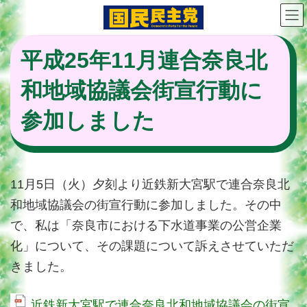
コ
ナ
ン
ビ
テ
ゲ
ン
ー
平成25年11月連合奈良北
ツ
シ
へ
ョ
和地域協議会街宣行動に
ス
ン
キ
に
参加しました
ッ
移
プ
動
11月5日（火）夕刻より近鉄新大宮駅で連合奈良北
和地域協議会の街宣行動に参加しました。その中
で、私は「奈良市における下水道事業の公営企業
化」について、その課題について訴えさせていただ
きました。
近鉄新大宮駅で連合奈良北和地域協議会の街宣